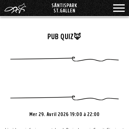
SÄNTISPARK
ST.GALLEN
RESTAURANT ROOTS
ÉVÉNEMENTS
CHAMBRE
GROUPE
PUB QUIZ🦊
MARIAGES & FESTIVITÉS
THE FOX HOUSE BAR
BON À SAVOIR
ADELBODEN
OFFRES SPÉCIALES
PHILOSOPHIE
KAPRUN
LENZERHEIDE
ARRIVÉE
MONTAFON
SAAS-FEE
Mer 29. Avril 2026 19:00 à 22:00