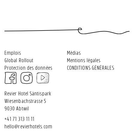
Hotel
Revier
restez
bons
&
Säntispark
Hotel
informé
pour
souvenirs
-
Säntispark
!
des
Restaurant
événements
Roots
Emplois
Médias
Global Rollout
Mentions légales
Protection des données
CONDITIONS GÉNÉRALES
Revier Hotel Säntispark
Wiesenbachstrasse 5
9030 Abtwil
+41 71 313 11 11
hello@revierhotels.com